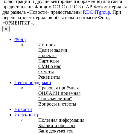
иллюстрации и другие векторные изображения) для сайта
предоставлены Фондом С Э С и Р С З и AP. Фотоматериалы
для раздела «Новости» предоставлены
RDC-ITgroup.
При
перепечатке материалов обязательно согласие Фонда
«ОРИЕНТИР».
×
Фонд
История
Цели и задачи
Проекты
Партнеры
СМИ о нас
Отчеты
Реквизиты
Центр поддержки
Правовая приёмная
ОНЛАЙН приемная
"Горячая линия"
Вопросы и ответы
Новости
Инфо-центр
Полезная информация
Бланки и образцы
Банк документов